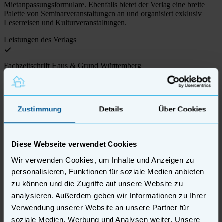
Mietanpassungsformulare. Ebenfalls bietet der Verlag eine breite
Palette von Seminarveranstaltungen an und organisiert exklusiv
Leserreisen und Kulturveranstaltungen.
Leistungen des Verlags
Fachzeitschrift Haus & Grund Württemberg
Die monatlich erscheinende Fachzeitschrift
Haus & Grund
Württemberg
mit einer Auflage von 111.000 Exemplaren ist
zentrale Informationsquelle für Haus & Grund Mitglieder und
Zustimmung
Details
Über Cookies
weitere Abonnenten zu allen Themen rund um die eigene
Immobilie. Sie ist zudem Sprachrohr für die Interessen der
Eigentümer und Vermieter gegenüber Politik und Öffentlichkeit.
Diese Webseite verwendet Cookies
Wir verwenden Cookies, um Inhalte und Anzeigen zu
Mietverträge, Formulare und mehr
personalisieren, Funktionen für soziale Medien anbieten
Der Verlag stellt Eigentümern und Vermietern wichtige Dokumente
zu können und die Zugriffe auf unsere Website zu
zur Verfügung, beispielsweise Mietverträge, Formulare zur
analysieren. Außerdem geben wir Informationen zu Ihrer
Durchführung von z.B. Mietanpassungen,
Betriebskostenabrechnungen oder Übergabe von Wohnungen.
Verwendung unserer Website an unsere Partner für
Darüber hinaus erhalten Sie hier Infoblätter und mehr zu relevanten
soziale Medien, Werbung und Analysen weiter. Unsere